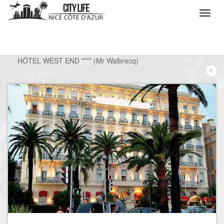
/
Que voulez vous faire ?
/
Séjourner
/
Hôtels
/
HÔTEL WEST END **** (Mr Walbrecq)