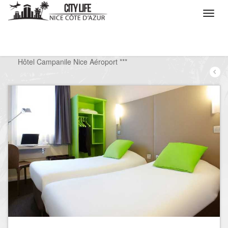
/
Que voulez vous faire ?
/
Séjourner
/
Hôtels
/
Hôtel Campanile Nice Aéroport ***