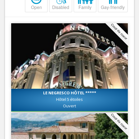
Open
Disabled
Family
Gay-friendly
Coup de coeur
LE NEGRESCO HÔTEL *****
Hôtel 5 étoiles
Ouvert
Coup de coeur