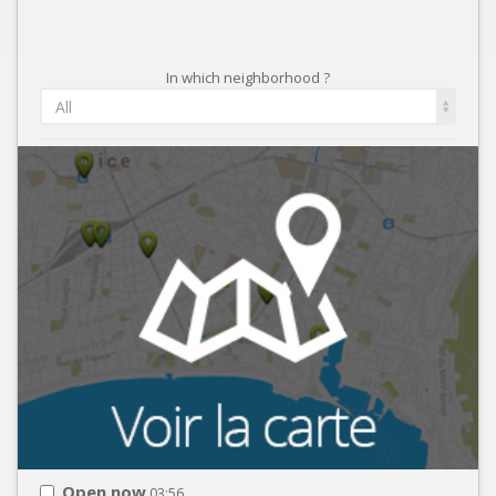
In which neighborhood ?
All
Open now
03:56