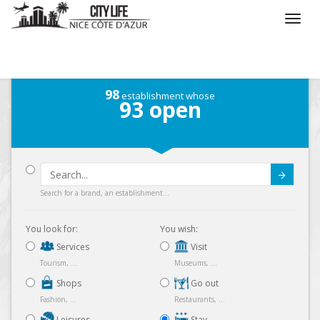
/
What do you want to do ?
/
Stay
/
Hotels
98
establishment whose
93
open
Submit
Search for a brand, an establishment...
You look for:
You wish:
Services
Visit
Tourism, ...
Museums, ...
Shops
Go out
Fashion, ...
Restaurants, ...
Leisures
Stay