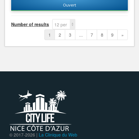
Ouvert
Number of results
12 per
page
1
2
3
...
7
8
9
»
© 2017-
2026 |
La Clinique du Web