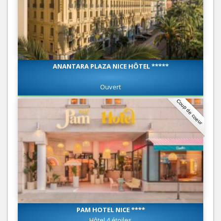
ANANTARA PLAZA NICE HÔTEL *****
Ouvert
Coup de coeur
PAM HOTEL NICE ****
Hôtel 4 étoiles