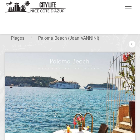
/
Que voulez vous faire ?
/
Chercher un loisir
/
Plages
/
Paloma Beach (Jean VANNINI)