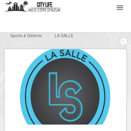
/
Que voulez vous faire ?
/
Chercher un loisir
/
Sports & Détente
/
LA SALLE