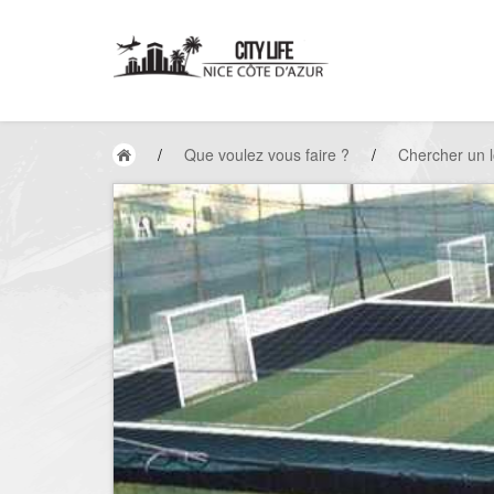
/
Que voulez vous faire ?
/
Chercher un l