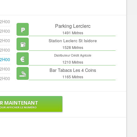
22H00
Parking Lerclerc
22H00
1491 Mètres
22H00
Station Leclerc St Isidore
1528 Mètres
22H00
Distributeur Crédit Agricole
22H00
1210 Mètres
22H00
Bar Tabacs Les 4 Coins
1165 Mètres
22H00
ER MAINTENANT
OUR AFFICHER LE NUMÉRO