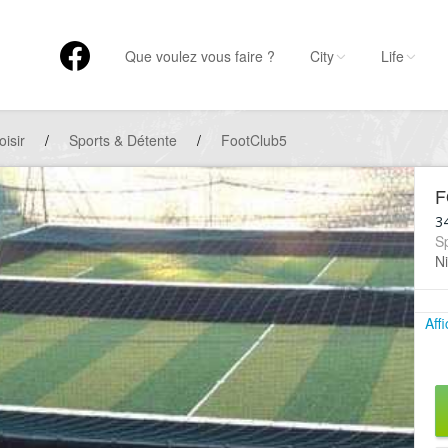
Que voulez vous faire ?
City
Life
oisir
/
Sports & Détente
/
FootClub5
F
3
Sp
Ni
Aff