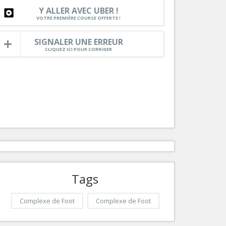
Nice le Carré d’Or
Y ALLER AVEC UBER !
Services
VOTRE PREMIÈRE COURSE OFFERTE !
Nice Aéroport
Tourisme, ...
SIGNALER UNE ERREUR
CLIQUEZ ICI POUR CORRIGER
Tags
Complexe de Foot
Complexe de Foot