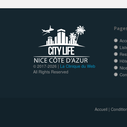
Page
Accu
List
Res
Hôt
© 2017-
2026 |
La Clinique du Web
Nice
All Rights Reserved
Con
Accueil
|
Conditio