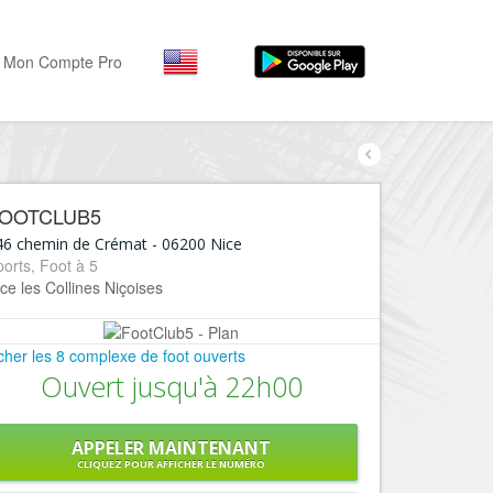
Mon Compte Pro
Par activité
Par quartiers
Nice Promenade des Angl
Séjourner
OOTCLUB5
Hôtels, ...
Nice Promenade du Paillo
46 chemin de Crémat
-
06200
Nice
Visiter
orts, Foot à 5
Nice le Port
ce les Collines Niçoises
Musées, ...
Nice le Vieux Nice
Sortir
Nice le Coeur de Ville
icher les 8 complexe de foot ouverts
Restaurants, ...
Ouvert jusqu'à 22h00
Nice les Collines Niçoises
Commerces
Mode, ...
Nice le petit Marais Niçois
APPELER MAINTENANT
Loisirs
CLIQUEZ POUR AFFICHER LE NUMÉRO
Nice la plaine du Var
Plages, sports, ...