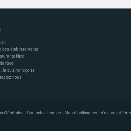
s
eil
e des établissements
taurants Nice
els Nice
, la cuisine Niçoise
tactez nous
ns Générales
|
Contactez l'équipe
|
Mon établissement n'est pas référe