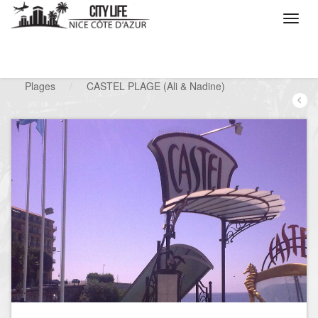
/
Que voulez vous faire ?
/
Chercher un loisir
/
Plages
/
CASTEL PLAGE (Ali & Nadine)