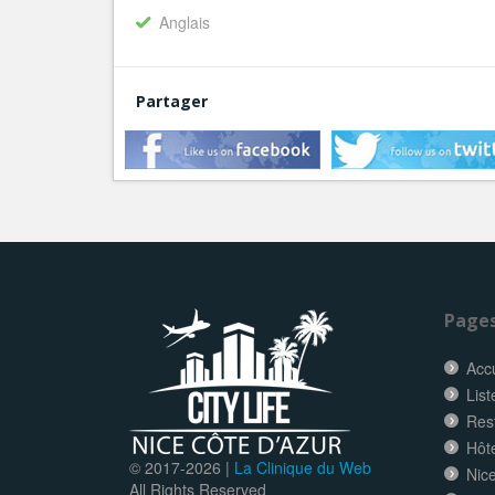
Anglais
Partager
Page
Accu
List
Res
Hôt
© 2017-
2026 |
La Clinique du Web
Nice
All Rights Reserved