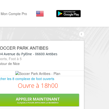
Mon Compte Pro
Par activité
Par quartiers
Nice Promenade des Angl
Séjourner
OCCER PARK ANTIBES
Hôtels, ...
Nice Promenade du Paillo
04 Avenue du Pylône
-
06600
Antibes
Visiter
orts, Foot à 5
Nice le Port
utour de Nice
Musées, ...
Nice le Vieux Nice
Sortir
Nice le Coeur de Ville
icher les 8 complexe de foot ouverts
Restaurants, ...
Ouvre à 18h00
Nice les Collines Niçoises
Commerces
Mode, ...
Nice le petit Marais Niçois
APPELER MAINTENANT
Loisirs
CLIQUEZ POUR AFFICHER LE NUMÉRO
Nice la plaine du Var
Plages, sports, ...