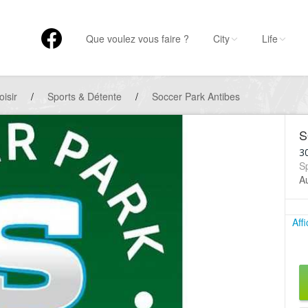
Que voulez vous faire ?
City
Life
oisir
/
Sports & Détente
/
Soccer Park Antibes
S
3
Sp
A
Aff