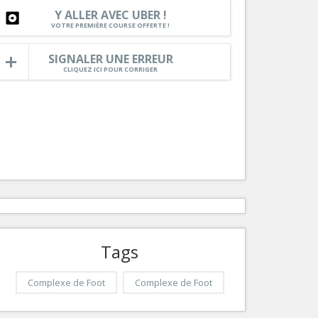
Nice le Carré d’Or
Y ALLER AVEC UBER !
Services
VOTRE PREMIÈRE COURSE OFFERTE !
Nice Aéroport
Tourisme, ...
SIGNALER UNE ERREUR
CLIQUEZ ICI POUR CORRIGER
Tags
Complexe de Foot
Complexe de Foot