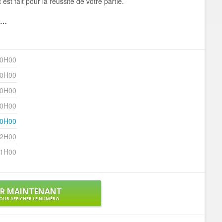
st fait pour la réussite de votre partie.
ne…
00H00
00H00
00H00
00H00
00H00
22H00
21H00
ER MAINTENANT
OUR AFFICHER LE NUMÉRO