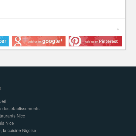
s
eil
e des établissements
taurants Nice
els Nice
, la cuisine Niçoise