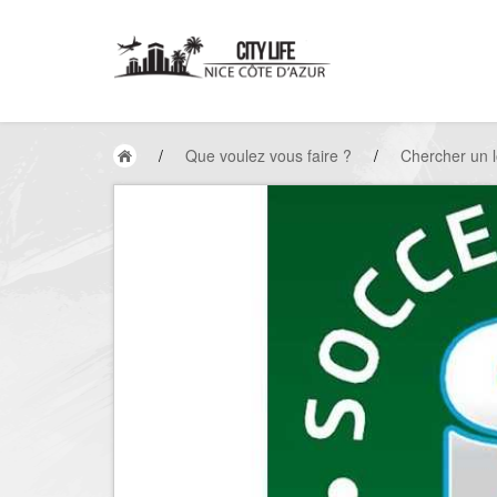
/
Que voulez vous faire ?
/
Chercher un l