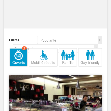
Filtres
Popularité
Decroissant
2
Ouverts
Mobilité réduite
Famille
Gay-friendly