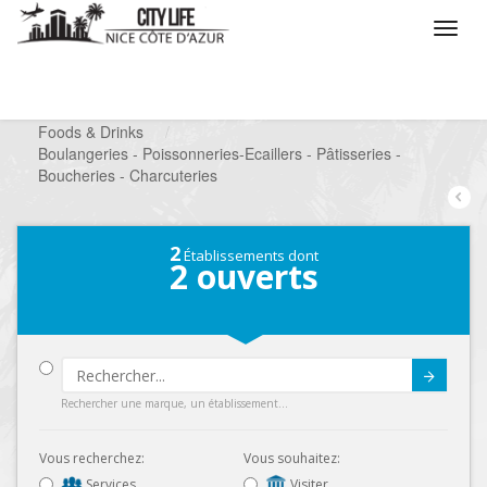
/
Que voulez vous faire ?
/
Chercher un commerce
/
Foods & Drinks
/
Boulangeries - Poissonneries-Ecaillers - Pâtisseries -
Boucheries - Charcuteries
2
Établissements dont
2
ouverts
Submit
Rechercher une marque, un établissement...
Vous recherchez:
Vous souhaitez:
Services
Visiter