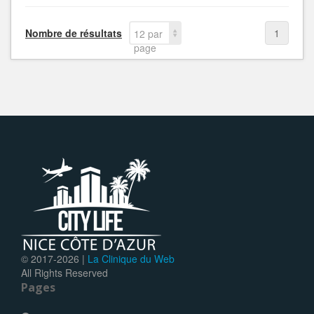
Nombre de résultats
1
12 par
page
© 2017-
2026 |
La Clinique du Web
All Rights Reserved
Pages