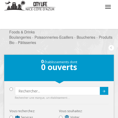
/
Que voulez vous faire ?
/
Chercher un commerce
/
Foods & Drinks
/
Boulangeries - Poissonneries-Ecaillers - Boucheries - Produits
Bio - Pâtisseries
0
Établissements dont
0
ouverts
Submit
Rechercher une marque, un établissement...
Vous recherchez:
Vous souhaitez:
Services
Visiter