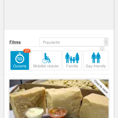
Filtres
Popularité
Decroissant
27
Ouverts
Mobilité réduite
Famille
Gay-friendly
Coup de coeur