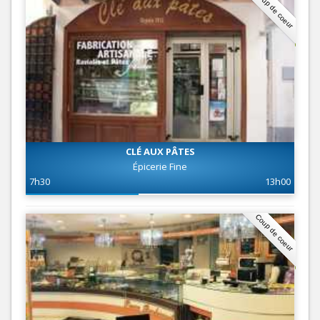
Coup de coeur
CLÉ AUX PÂTES
Épicerie Fine
7h30
13h00
Coup de coeur