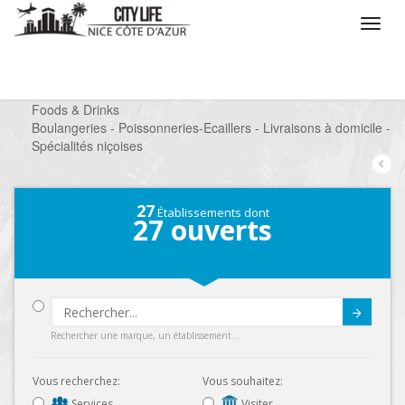
/
Que voulez vous faire ?
/
Chercher un commerce
/
Foods & Drinks
/
Boulangeries - Poissonneries-Ecaillers - Livraisons à domicile -
Spécialités niçoises
27
Établissements dont
27
ouverts
Submit
Rechercher une marque, un établissement...
Vous recherchez:
Vous souhaitez:
Services
Visiter