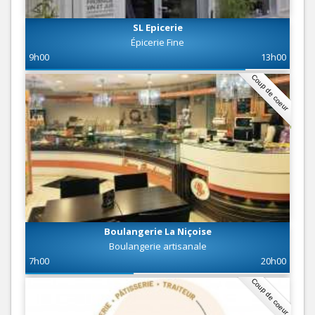
SL Epicerie
Épicerie Fine
9h00
13h00
Coup de coeur
Boulangerie La Niçoise
Boulangerie artisanale
7h00
20h00
Coup de coeur