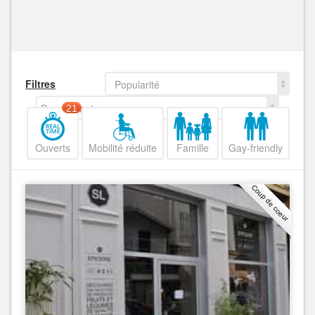
Filtres
Popularité
Decroissant
21
Ouverts
Mobilité réduite
Famille
Gay-friendly
Coup de coeur