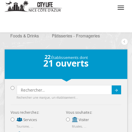
/
Que voulez vous faire ?
/
Chercher un commerce
/
Foods & Drinks
/
Pâtisseries - Fromageries
22
Établissements dont
21
ouverts
Submit
Rechercher une marque, un établissement...
Vous recherchez:
Vous souhaitez:
Services
Visiter
Tourisme, ...
Musées, ...