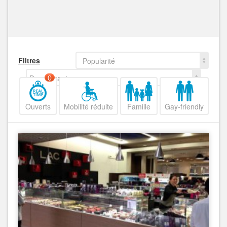
Filtres
Popularité
Decroissant
0
Ouverts
Mobilité réduite
Famille
Gay-friendly