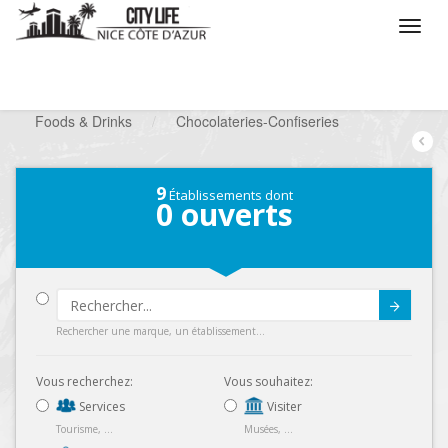
/
Que voulez vous faire ?
/
Chercher un commerce
/
Foods & Drinks
/
Chocolateries-Confiseries
9
Établissements dont
0
ouverts
Submit
Rechercher une marque, un établissement...
Vous recherchez:
Vous souhaitez:
Services
Visiter
Tourisme, ...
Musées, ...