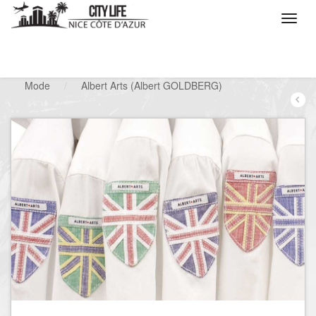
/
Que voulez vous faire ?
/
Chercher un commerce
/
Mode
/
Albert Arts (Albert GOLDBERG)