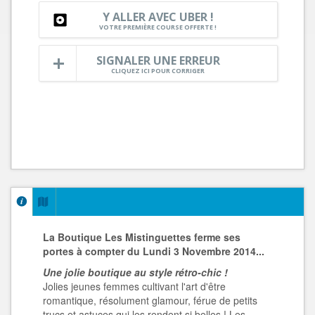
Y ALLER AVEC UBER !
VOTRE PREMIÈRE COURSE OFFERTE !
SIGNALER UNE ERREUR
CLIQUEZ ICI POUR CORRIGER
La Boutique Les Mistinguettes ferme ses
portes à compter du Lundi 3 Novembre 2014...
Une jolie boutique au style rétro-chic !
Jolies jeunes femmes cultivant l'art d'être
romantique, résolument glamour, férue de petits
trucs et astuces qui les rendent si belles ! Les