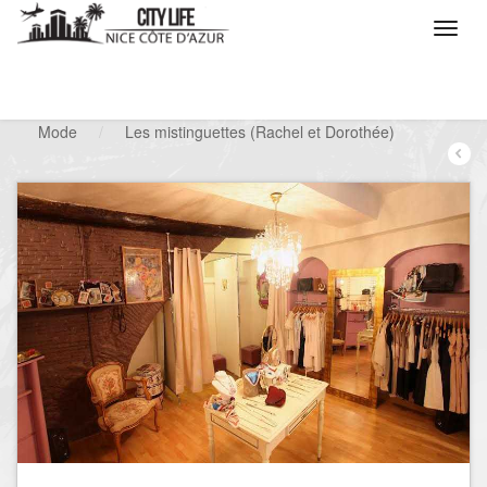
/
Que voulez vous faire ?
/
Chercher un commerce
/
Mode
/
Les mistinguettes (Rachel et Dorothée)