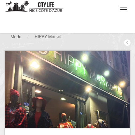
/
Que voulez vous faire ?
/
Chercher un commerce
/
Mode
/
HIPPY Market