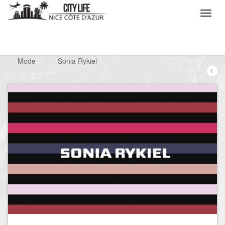
/
Que voulez vous faire ?
/
Chercher un commerce
/
Mode
/
Sonia Rykiel