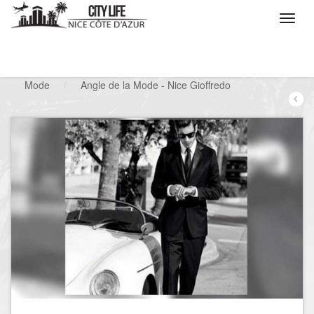
/
Que voulez vous faire ?
/
Chercher un commerce
/
Mode
/
Angle de la Mode - Nice Gioffredo