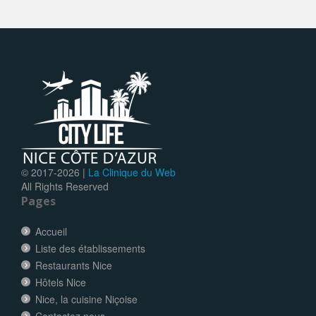
© 2017-
2026 |
La Clinique du Web
All Rights Reserved
Pages
Accueil
Liste des établissements
Restaurants Nice
Hôtels Nice
Nice, la cuisine Niçoise