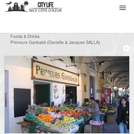
/
Que voulez vous faire ?
/
Chercher un commerce
/
Foods & Drinks
/
Primeurs Garibaldi (Danielle & Jacques SALLA)