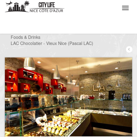
/
Que voulez vous faire ?
/
Chercher un commerce
/
Foods & Drinks
/
LAC Chocolatier - Vieux Nice (Pascal LAC)