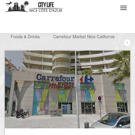
/
Que voulez vous faire ?
/
Chercher un commerce
/
Foods & Drinks
/
Carrefour Market Nice Californie