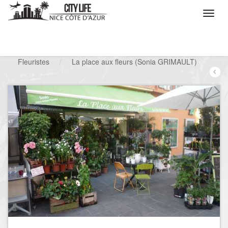
/
Que voulez vous faire ?
/
Chercher un commerce
/
Fleuristes
/
La place aux fleurs (Sonia GRIMAULT)