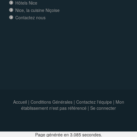
Hôtels Nice
Nice, la cuisine Niçoise
Contactez nous
Accueil
|
Conditions Générales
|
Contactez l'équipe
|
Mon
établissement n'est pas référencé |
Se connecter
Page générée en 3.085 secondes.