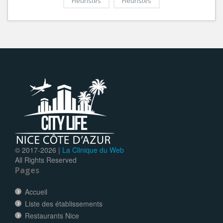
Fleuristes
Fleuristes
© 2017-
2026 |
La Clinique du Web
All Rights Reserved
Pages
Accueil
Liste des établissements
Restaurants Nice