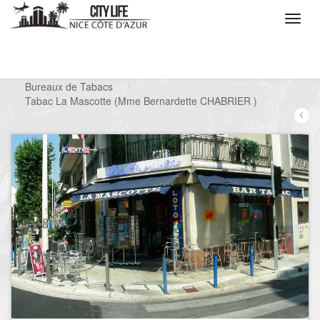
/
Que voulez vous faire ?
/
Chercher un commerce
/
Bureaux de Tabacs
/
Tabac La Mascotte (Mme Bernardette CHABRIER )