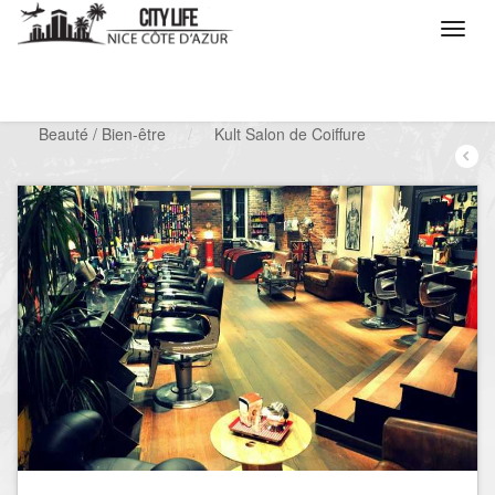
/
Que voulez vous faire ?
/
Chercher un commerce
/
Beauté / Bien-être
/
Kult Salon de Coiffure