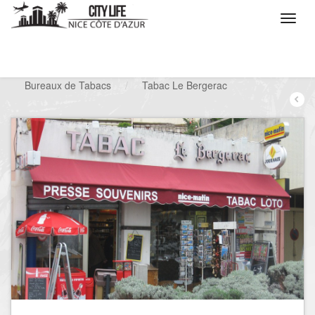
/
Que voulez vous faire ?
/
Chercher un commerce
/
Bureaux de Tabacs
/
Tabac Le Bergerac