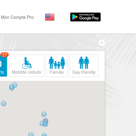
Mon Compte Pro
Par activité
Par quartiers
Nice Promenade des Angl
Séjourner
17
Hôtels, ...
Nice Promenade du Paillo
ts
Mobilité réduite
Famille
Gay-friendly
Visiter
Nice le Port
Musées, ...
Nice le Vieux Nice
Sortir
Nice le Coeur de Ville
Restaurants, ...
Nice les Collines Niçoises
Commerces
Mode, ...
Nice le petit Marais Niçois
Loisirs
Nice la plaine du Var
Plages, sports, ...