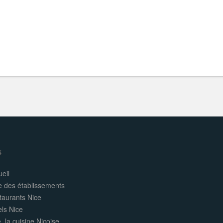
s
eil
e des établissements
taurants Nice
els Nice
, la cuisine Niçoise