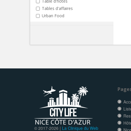
Table d'hôtes
Tables d'affaires
Urban Food
Page
Accu
List
Res
Hôt
© 2017-
2026 |
La Clinique du Web
Nice