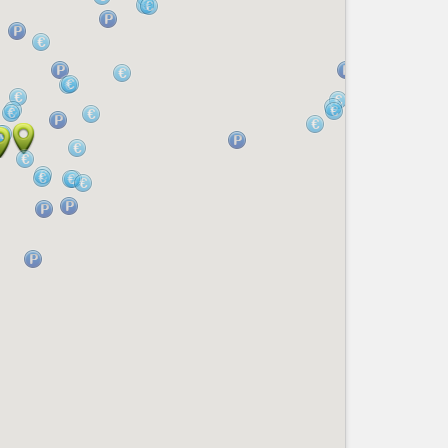
Nice le Carré d’Or
Services
Nice Aéroport
Tourisme, ...