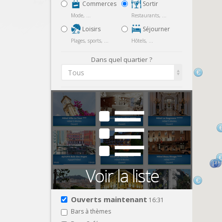
Commerces
Sortir
Mode, ...
Restaurants, ...
Loisirs
Séjourner
Plages, sports, ...
Hôtels, ...
Dans quel quartier ?
Tous
Ouverts maintenant
16:31
Bars à thèmes