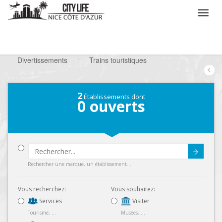
/
Que voulez vous faire ?
/
Chercher un loisir
/
Divertissements
/
Trains touristiques
2
Établissements dont
0
ouverts
Submit
Rechercher une marque, un établissement...
Vous recherchez:
Vous souhaitez:
Services
Visiter
Tourisme, ...
Musées, ...