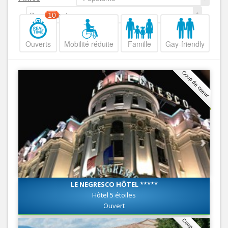
Decroissant
10
Ouverts
Mobilité réduite
Famille
Gay-friendly
Coup de coeur
LE NEGRESCO HÔTEL *****
Hôtel 5 étoiles
Ouvert