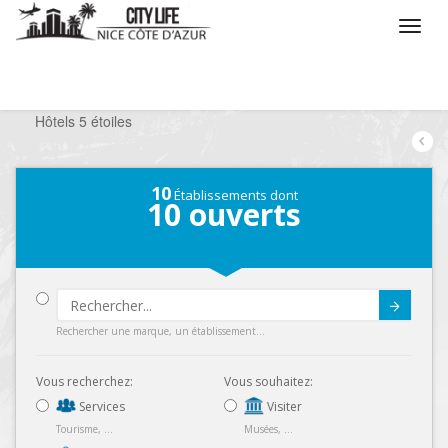
/
Que voulez vous faire ?
/
Séjourner
/
Hôtels
/
Hôtels 5 étoiles
10
Établissements dont
10
ouverts
Submit
Rechercher une marque, un établissement...
Vous recherchez:
Vous souhaitez:
Services
Visiter
Tourisme, ...
Musées, ...