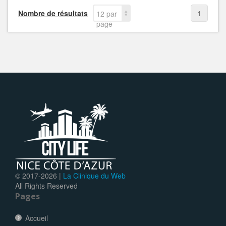
Nombre de résultats
1
12 par
page
© 2017-
2026 |
La Clinique du Web
All Rights Reserved
Pages
Accueil