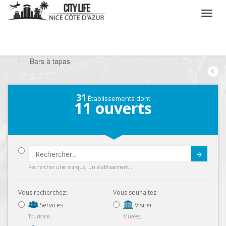
/
Que voulez vous faire ?
/
Sortir
/
Bars à thèmes
/
Bars à tapas
31
Établissements dont
11
ouverts
Submit
Rechercher une marque, un établissement...
Vous recherchez:
Vous souhaitez:
Services
Visiter
Tourisme, ...
Musées, ...