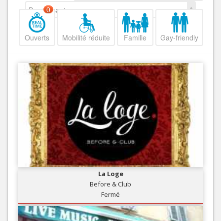
Decroissant
0
Ouverts
Mobilité réduite
Famille
Gay-friendly
La Loge
Before & Club
Fermé