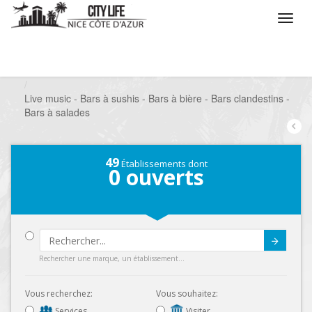
/
Que voulez vous faire ?
/
Sortir
/
Bars à thèmes
/
Live music - Bars à sushis - Bars à bière - Bars clandestins -
Bars à salades
49
Établissements dont
0
ouverts
Submit
Rechercher une marque, un établissement...
Vous recherchez:
Vous souhaitez:
Services
Visiter