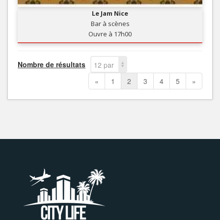
Le Jam Nice
Bar à scènes
Ouvre à 17h00
Nombre de résultats
12 par
page
«
1
2
3
4
5
»