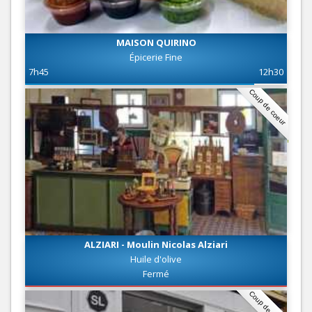
MAISON QUIRINO
Épicerie Fine
7h45
12h30
Coup de coeur
ALZIARI - Moulin Nicolas Alziari
Huile d'olive
Fermé
Coup de coeur