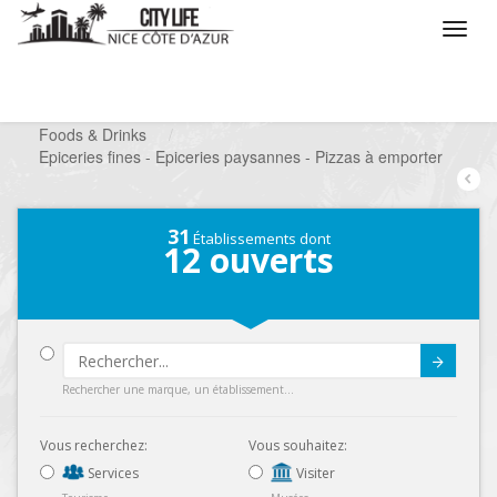
/
Que voulez vous faire ?
/
Chercher un commerce
/
Foods & Drinks
/
Epiceries fines - Epiceries paysannes - Pizzas à emporter
31
Établissements dont
12
ouverts
Submit
Rechercher une marque, un établissement...
Vous recherchez:
Vous souhaitez:
Services
Visiter