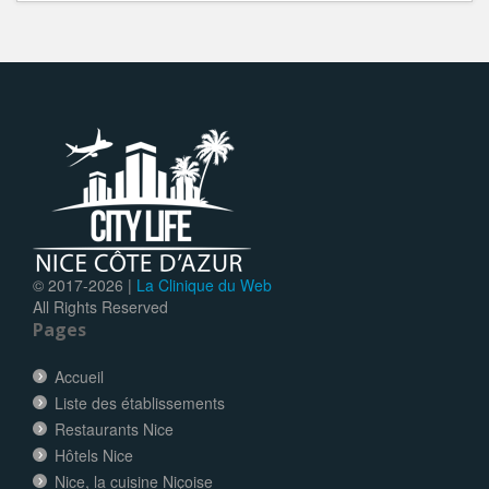
© 2017-
2026 |
La Clinique du Web
All Rights Reserved
Pages
Accueil
Liste des établissements
Restaurants Nice
Hôtels Nice
Nice, la cuisine Niçoise