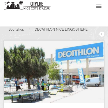
/
Que voulez vous faire ?
/
Chercher un commerce
/
Sportshop
/
DECATHLON NICE LINGOSTIERE