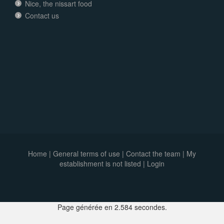
Nice, the nissart food
Contact us
Home
|
General terms of use
|
Contact the team
|
My
establishment is not listed |
Login
Page générée en 2.584 secondes.