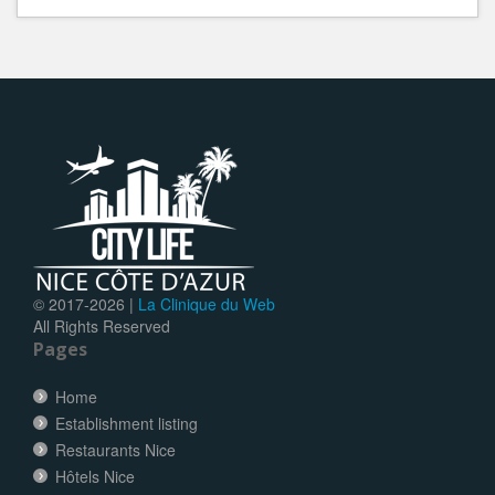
© 2017-
2026 |
La Clinique du Web
All Rights Reserved
Pages
Home
Establishment listing
Restaurants Nice
Hôtels Nice