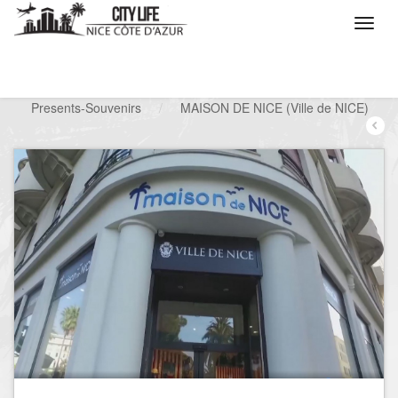
/
What do you want to do ?
/
Looking for a shop
/
Presents-Souvenirs
/
MAISON DE NICE (Ville de NICE)