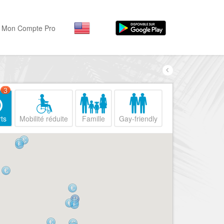
Mon Compte Pro
Par activité
Par quartiers
Nice Promenade des Angl
Séjourner
3
Hôtels, ...
Nice Promenade du Paillo
ts
Mobilité réduite
Famille
Gay-friendly
Visiter
Nice le Port
Musées, ...
Nice le Vieux Nice
Sortir
Nice le Coeur de Ville
Restaurants, ...
Nice les Collines Niçoises
Commerces
Mode, ...
Nice le petit Marais Niçois
Loisirs
Nice la plaine du Var
Plages, sports, ...