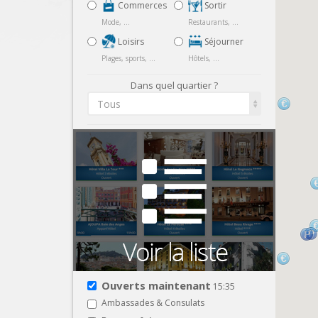
Commerces
Sortir
Mode, ...
Restaurants, ...
Loisirs
Séjourner
Plages, sports, ...
Hôtels, ...
Dans quel quartier ?
Tous
Ouverts maintenant
15:35
Ambassades & Consulats