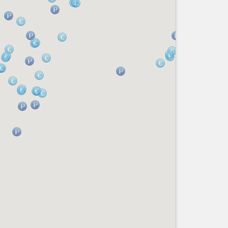
Nice le Carré d’Or
Services
Nice Aéroport
Tourisme, ...