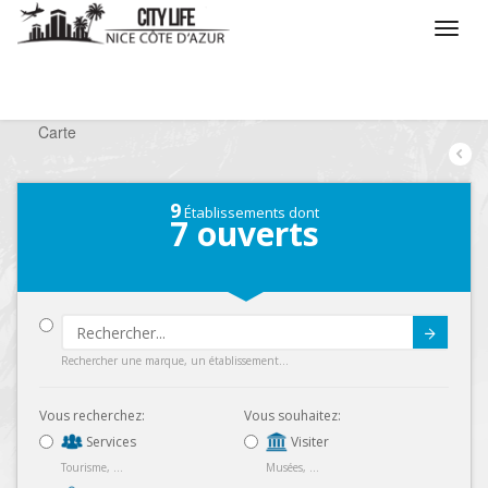
/
Que voulez vous faire ?
/
Chercher un loisir
/
Carte
9
Établissements dont
7
ouverts
Submit
Rechercher une marque, un établissement...
Vous recherchez:
Vous souhaitez:
Services
Visiter
Tourisme, ...
Musées, ...