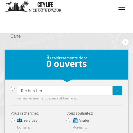
/
Que voulez vous faire ?
/
Chercher un commerce
/
Carte
3
Établissements dont
0
ouverts
Submit
Rechercher une marque, un établissement...
Vous recherchez:
Vous souhaitez:
Services
Visiter
Tourisme, ...
Musées, ...