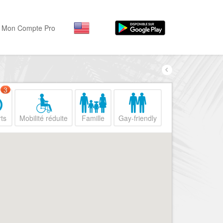
Mon Compte Pro
Par activité
Par quartiers
Nice Promenade des Angl
Séjourner
3
Hôtels, ...
Nice Promenade du Paillo
ts
Mobilité réduite
Famille
Gay-friendly
Visiter
Nice le Port
Musées, ...
Nice le Vieux Nice
Sortir
Nice le Coeur de Ville
Restaurants, ...
Nice les Collines Niçoises
Commerces
Mode, ...
Nice le petit Marais Niçois
Loisirs
Nice la plaine du Var
Plages, sports, ...