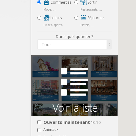
Commerces
Sortir
Mode, ...
Restaurants, ...
Loisirs
Séjourner
Plages, sports, ...
Hôtels, ...
Dans quel quartier ?
Tous
Ouverts maintenant
10:10
Animaux