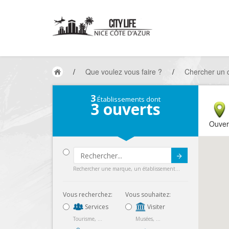
/
Que voulez vous faire ?
/
Chercher un
3
Établissements dont
3
ouverts
Ouver
Submit
Rechercher une marque, un établissement...
Vous recherchez:
Vous souhaitez:
Services
Visiter
Tourisme, ...
Musées, ...