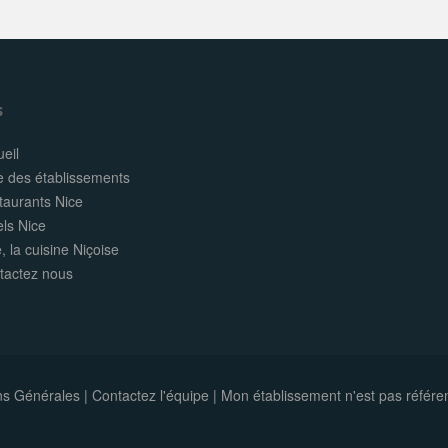
s
eil
e des établissements
taurants Nice
els Nice
, la cuisine Niçoise
tactez nous
ns Générales
|
Contactez l'équipe
|
Mon établissement n'est pas référe