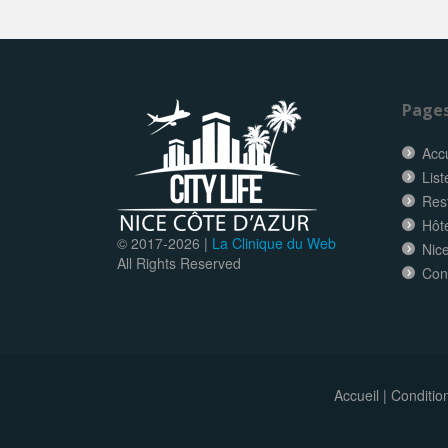
Page
Accu
List
Res
Hôt
© 2017-
2026 |
La Clinique du Web
Nice
All Rights Reserved
Con
Accueil
|
Conditio