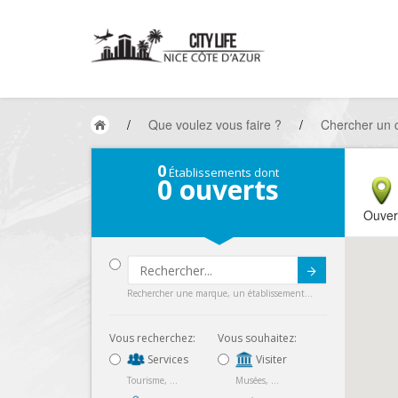
/
Que voulez vous faire ?
/
Chercher un
0
Établissements dont
0
ouverts
Ouver
Submit
Rechercher une marque, un établissement...
Vous recherchez:
Vous souhaitez:
Services
Visiter
Tourisme, ...
Musées, ...