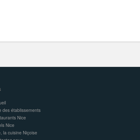
s
eil
e des établissements
taurants Nice
els Nice
, la cuisine Niçoise