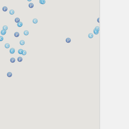
Nice le Carré d’Or
Services
Nice Aéroport
Tourisme, ...