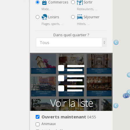
Commerces
Sortir
Mode, ...
Restaurants, ...
Loisirs
Séjourner
Plages, sports, ...
Hôtels, ...
Dans quel quartier ?
Tous
Ouverts maintenant
04:55
Animaux