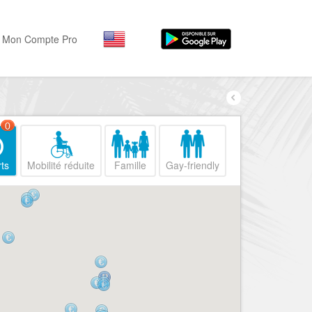
Mon Compte Pro
Par activité
Par quartiers
Nice Promenade des Angl
Séjourner
0
Hôtels, ...
Nice Promenade du Paillo
ts
Mobilité réduite
Famille
Gay-friendly
Visiter
Nice le Port
Musées, ...
Nice le Vieux Nice
Sortir
Nice le Coeur de Ville
Restaurants, ...
Nice les Collines Niçoises
Commerces
Mode, ...
Nice le petit Marais Niçois
Loisirs
Nice la plaine du Var
Plages, sports, ...