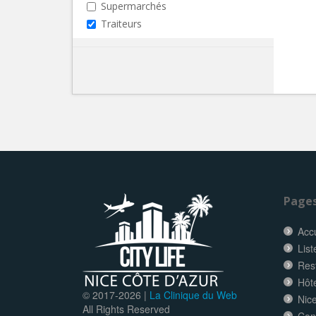
Supermarchés
Traiteurs
Page
Accu
List
Res
Hôt
© 2017-
2026 |
La Clinique du Web
Nice
All Rights Reserved