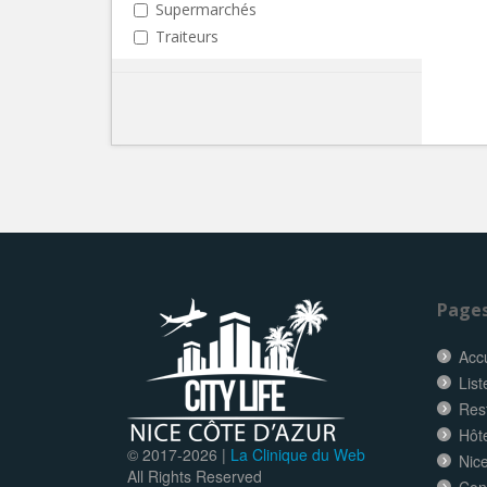
Supermarchés
Traiteurs
Page
Accu
List
Res
Hôt
© 2017-
2026 |
La Clinique du Web
Nice
All Rights Reserved