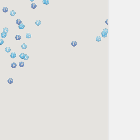
Nice le Carré d’Or
Services
Nice Aéroport
Tourisme, ...