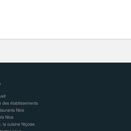
s
eil
e des établissements
taurants Nice
els Nice
, la cuisine Niçoise