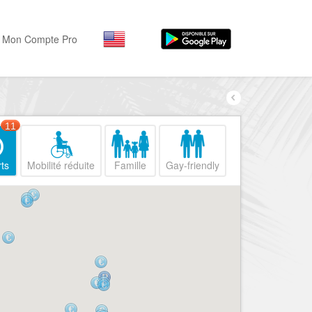
Mon Compte Pro
Par activité
Par quartiers
Nice Promenade des Angl
Séjourner
11
Hôtels, ...
Nice Promenade du Paillo
ts
Mobilité réduite
Famille
Gay-friendly
Visiter
Nice le Port
Musées, ...
Nice le Vieux Nice
Sortir
Nice le Coeur de Ville
Restaurants, ...
Nice les Collines Niçoises
Commerces
Mode, ...
Nice le petit Marais Niçois
Loisirs
Nice la plaine du Var
Plages, sports, ...