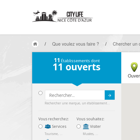
/
Que voulez vous faire ?
/
Chercher un
11
Établissements dont
11
ouverts
Ouver
Submit
Rechercher une marque, un établissement...
Vous recherchez:
Vous souhaitez:
Services
Visiter
Tourisme, ...
Musées, ...