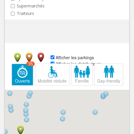
Supermarchés
Traiteurs
Afficher les parkings
Afficher les distributeurs
35
Ouvert
Fermé
Ouverts
Mobilité réduite
Famille
Gay-friendly