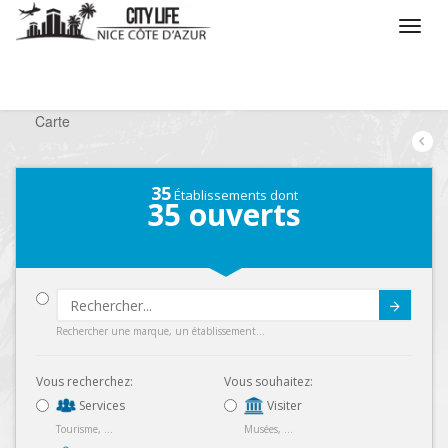
/
Que voulez vous faire ?
/
Chercher un commerce
/
Carte
35
Établissements dont
35
ouverts
Submit
Rechercher une marque, un établissement...
Vous recherchez:
Vous souhaitez:
Services
Visiter
Tourisme, ...
Musées, ...