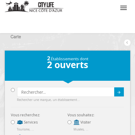
/
Que voulez vous faire ?
/
Chercher un commerce
/
Carte
2
Établissements dont
2
ouverts
Submit
Rechercher une marque, un établissement...
Vous recherchez:
Vous souhaitez:
Services
Visiter
Tourisme, ...
Musées, ...