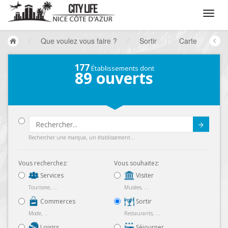
/
Que voulez vous faire ?
/
Sortir
/
Carte
177
Établissements dont
89
ouverts
Submit
Rechercher une marque, un établissement...
Vous recherchez:
Vous souhaitez:
Services
Visiter
Tourisme, ...
Musées, ...
Commerces
Sortir
Mode, ...
Restaurants, ...
Loisirs
Séjourner