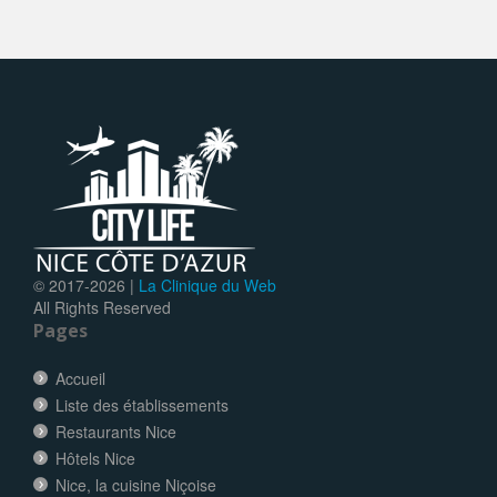
© 2017-
2026 |
La Clinique du Web
All Rights Reserved
Pages
Accueil
Liste des établissements
Restaurants Nice
Hôtels Nice
Nice, la cuisine Niçoise