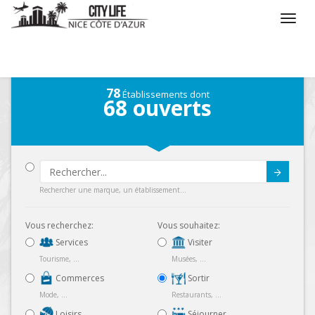
/
Que voulez vous faire ?
/
Sortir
/
Carte
78
Établissements dont
68
ouverts
Submit
Rechercher une marque, un établissement...
Vous recherchez:
Vous souhaitez:
Services
Visiter
Tourisme, ...
Musées, ...
Commerces
Sortir
Mode, ...
Restaurants, ...
Loisirs
Séjourner