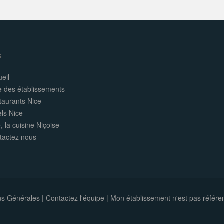
s
eil
e des établissements
taurants Nice
els Nice
, la cuisine Niçoise
tactez nous
ns Générales
|
Contactez l'équipe
|
Mon établissement n'est pas référe