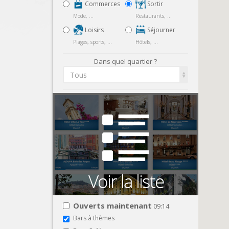
Commerces
Sortir
Mode, ...
Restaurants, ...
Loisirs
Séjourner
Plages, sports, ...
Hôtels, ...
Dans quel quartier ?
Tous
Ouverts maintenant
09:14
Bars à thèmes