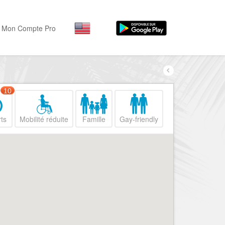
Mon Compte Pro
Par activité
Par quartiers
Nice Promenade des Angl
Séjourner
10
Hôtels, ...
Nice Promenade du Paillo
ts
Mobilité réduite
Famille
Gay-friendly
Visiter
Nice le Port
Musées, ...
Nice le Vieux Nice
Sortir
Nice le Coeur de Ville
Restaurants, ...
Nice les Collines Niçoises
Commerces
Mode, ...
Nice le petit Marais Niçois
Loisirs
Nice la plaine du Var
Plages, sports, ...