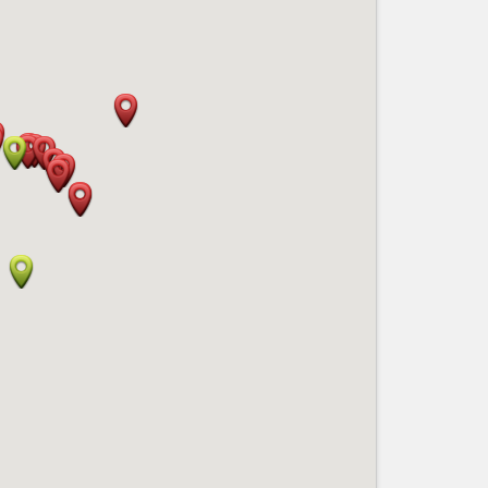
Nice le Carré d’Or
Services
Nice Aéroport
Tourisme, ...