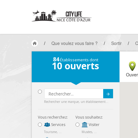
/
Que voulez vous faire ?
/
Sortir
/
C
84
Établissements dont
10
ouverts
Ouver
Submit
Rechercher une marque, un établissement...
Vous recherchez:
Vous souhaitez:
Services
Visiter
Tourisme, ...
Musées, ...