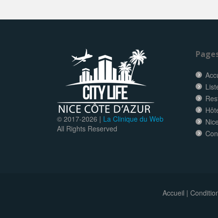
Page
Accu
List
Res
Hôt
© 2017-
2026 |
La Clinique du Web
Nice
All Rights Reserved
Con
Accueil
|
Conditio