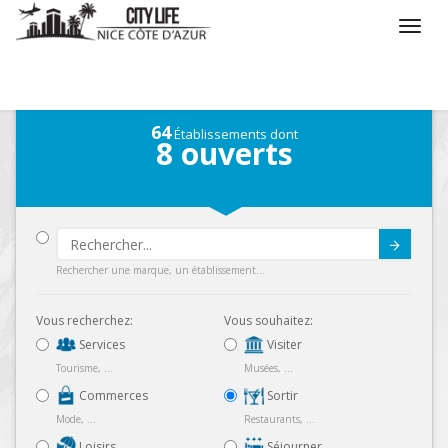
/
Que voulez vous faire ?
/
Sortir
/
Carte
64
Établissements dont
8
ouverts
Submit
Rechercher une marque, un établissement...
Vous recherchez:
Vous souhaitez:
Services
Visiter
Tourisme, ...
Musées, ...
Commerces
Sortir
Mode, ...
Restaurants, ...
Loisirs
Séjourner