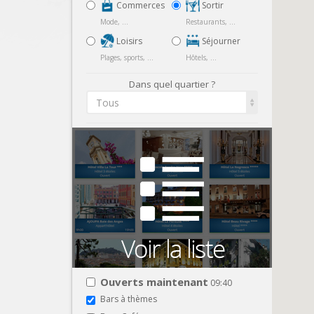
Commerces
Sortir
Mode, ...
Restaurants, ...
Loisirs
Séjourner
Plages, sports, ...
Hôtels, ...
Dans quel quartier ?
Tous
Ouverts maintenant
09:40
Bars à thèmes