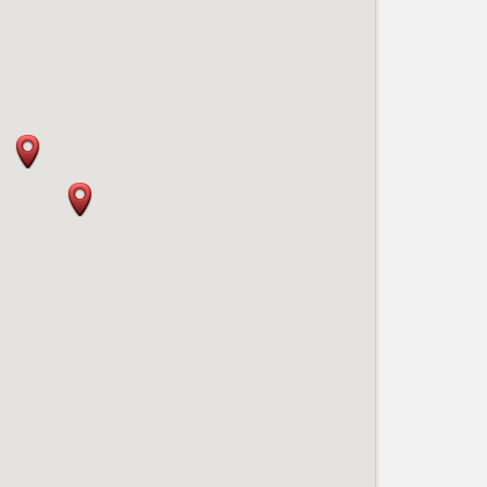
Nice le Carré d’Or
Services
Nice Aéroport
Tourisme, ...