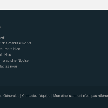
s
eil
e des établissements
taurants Nice
els Nice
, la cuisine Niçoise
tactez nous
ns Générales
|
Contactez l'équipe
|
Mon établissement n'est pas référe