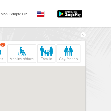
Mon Compte Pro
Par activité
Par quartiers
Nice Promenade des Angl
Séjourner
7
Hôtels, ...
Nice Promenade du Paillo
ts
Mobilité réduite
Famille
Gay-friendly
Visiter
Nice le Port
Musées, ...
Nice le Vieux Nice
Sortir
Nice le Coeur de Ville
Restaurants, ...
Nice les Collines Niçoises
Commerces
Mode, ...
Nice le petit Marais Niçois
Loisirs
Nice la plaine du Var
Plages, sports, ...