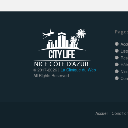
Page
Accu
List
Res
Hôt
© 2017-
2026 |
La Clinique du Web
Nice
All Rights Reserved
Con
Accueil
|
Conditio