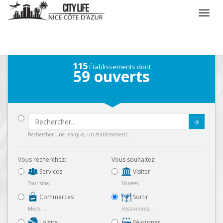
/
Que voulez vous faire ?
/
Sortir
/
Carte
115
Établissements dont
59
ouverts
Submit
Rechercher une marque, un établissement...
Vous recherchez:
Vous souhaitez:
Services
Visiter
Tourisme, ...
Musées, ...
Commerces
Sortir
Mode, ...
Restaurants, ...
Loisirs
Séjourner