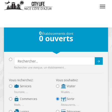
/
Que voulez vous faire ?
/
Sortir
/
Carte
0
Établissements dont
0
ouverts
Submit
Rechercher une marque, un établissement...
Vous recherchez:
Vous souhaitez:
Services
Visiter
Tourisme, ...
Musées, ...
Commerces
Sortir
Mode, ...
Restaurants, ...
Loisirs
Séjourner