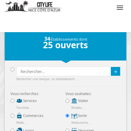
/
Que voulez vous faire ?
/
Sortir
/
Carte
34
Établissements dont
25
ouverts
Submit
Rechercher une marque, un établissement...
Vous recherchez:
Vous souhaitez:
Services
Visiter
Tourisme, ...
Musées, ...
Commerces
Sortir
Mode, ...
Restaurants, ...
Loisirs
Séjourner