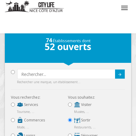
/
Que voulez vous faire ?
/
Sortir
/
Carte
74
Établissements dont
52
ouverts
Submit
Rechercher une marque, un établissement...
Vous recherchez:
Vous souhaitez:
Services
Visiter
Tourisme, ...
Musées, ...
Commerces
Sortir
Mode, ...
Restaurants, ...
Loisirs
Séjourner